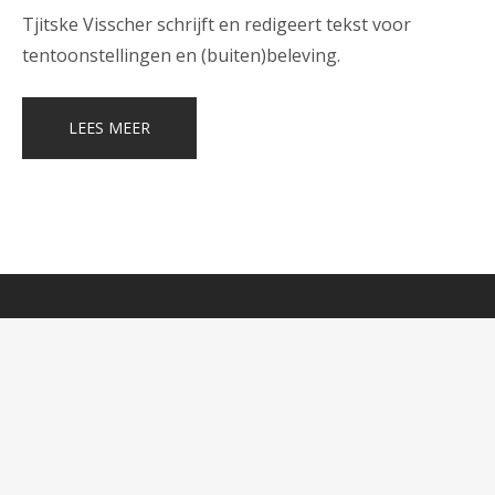
Tjitske Visscher schrijft en redigeert tekst voor
tentoonstellingen en (buiten)beleving.
LEES MEER
Tjitske Visscher | Museumtekst en wetenschapscommunicatie
Contact
2026 © All rights reserved.